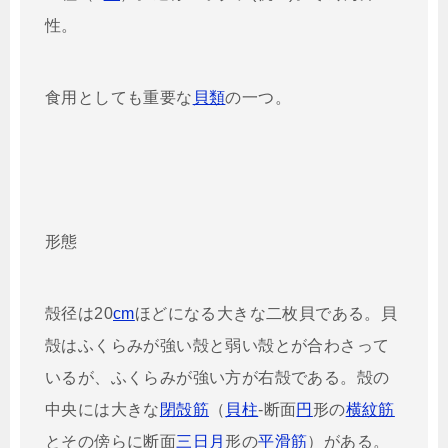
性。
食用としても重要な
貝類
の一つ。
形態
殻径は20
cm
ほどになる大きな二枚貝である。貝
殻はふくらみが強い殻と弱い殻とが合わさって
いるが、ふくらみが強い方が右殻である。殻の
中央には大きな
閉殻筋
（
貝柱
-断面
円
形の
横紋筋
とその傍らに断面
三日月
形の
平滑筋
）がある。