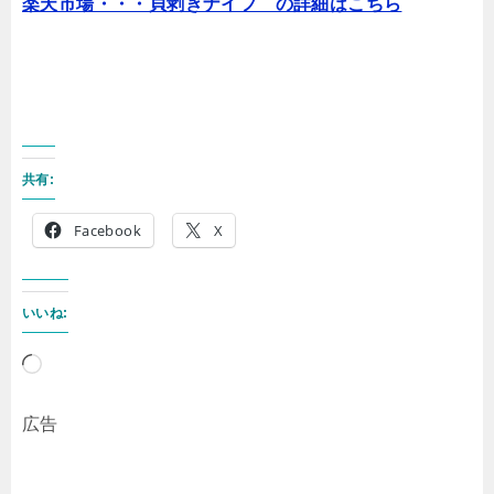
楽天市場・・・貝剥きナイフ の詳細はこちら
共有:
Facebook
X
いいね:
読
み
広告
込
み