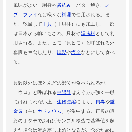
風味がよい。刺身や
煮込み
、バター焼き、
スー
プ
、
フライ
など様々な
料理
で使用される。ま
た、乾燥して
干貝
（干貝柱）にも加工し、一部
は日本から輸出もされ、具材や
調味料
として利
用される。また、ヒモ（貝ヒモ）と呼ばれる外
套膜も生食したり、
燻製
や
塩辛
などにして食べ
る。
貝殻以外はほとんどの部位が食べられるが、
「ウロ」と呼ばれる
中腸腺
はえぐみが強く一般
には好まれない上、
生物濃縮
により、
貝毒
や
重
金属
（主に
カドミウム
）が集中する。正規の販
路のホタテであればサンプル検査で基準値を超
えた場合は流通差し止めとなるが、念のために