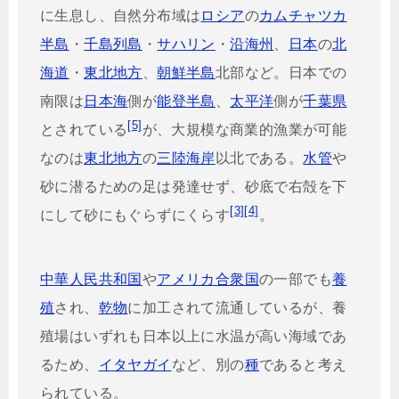
に生息し、自然分布域は
ロシア
の
カムチャツカ
半島
・
千島列島
・
サハリン
・
沿海州
、
日本
の
北
海道
・
東北地方
、
朝鮮半島
北部など。日本での
南限は
日本海
側が
能登半島
、
太平洋
側が
千葉県
[5]
とされている
が、大規模な商業的漁業が可能
なのは
東北地方
の
三陸海岸
以北である。
水管
や
砂に潜るための足は発達せず、砂底で右殻を下
[3]
[4]
にして砂にもぐらずにくらす
。
中華人民共和国
や
アメリカ合衆国
の一部でも
養
殖
され、
乾物
に加工されて流通しているが、養
殖場はいずれも日本以上に水温が高い海域であ
るため、
イタヤガイ
など、別の
種
であると考え
られている。