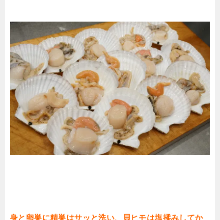
身と卵巣に精巣はサッと洗い、貝ヒモは塩揉みしてか