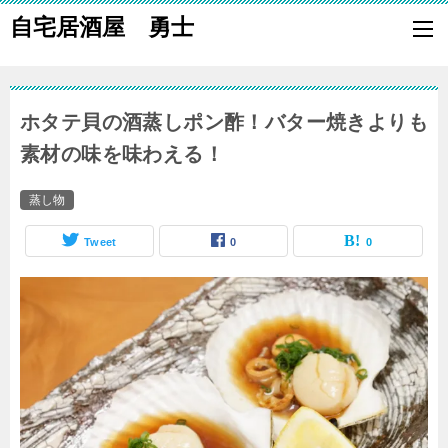
自宅居酒屋 勇士
自宅で居酒屋の「酒の肴」になる料理を楽しく作り、家族や親族に友
も喜ばれる一品で宅呑みしましょう。
ホタテ貝の酒蒸しポン酢！バター焼きよりも
素材の味を味わえる！
蒸し物
Tweet
0
0