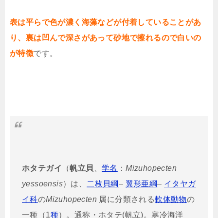
表は平らで色が濃く海藻などが付着していることがあ
り、裏は凹んで深さがあって砂地で擦れるので白いの
が特徴
です。
ホタテガイ
（
帆立貝
、
学名
：
Mizuhopecten
yessoensis
）は、
二枚貝綱
–
翼形亜綱
–
イタヤガ
イ科
の
Mizuhopecten
属に分類される
軟体動物
の
一種（1
種
）。通称・ホタテ(帆立)。寒冷海洋