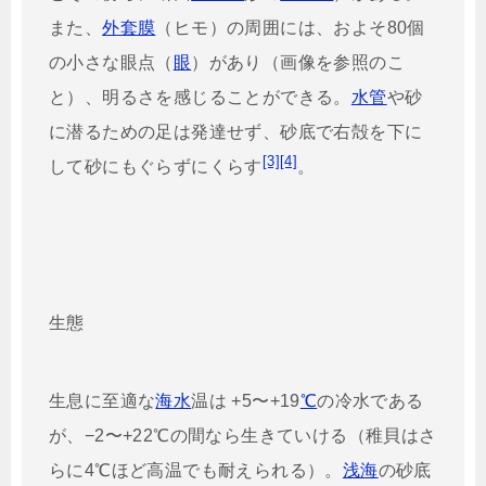
また、
外套膜
（ヒモ）の周囲には、およそ80個
の小さな眼点（
眼
）があり（画像を参照のこ
と）、明るさを感じることができる。
水管
や砂
に潜るための足は発達せず、砂底で右殻を下に
[3]
[4]
して砂にもぐらずにくらす
。
生態
生息に至適な
海水
温は +5〜+19
℃
の冷水である
が、−2〜+22℃の間なら生きていける（稚貝はさ
らに4℃ほど高温でも耐えられる）。
浅海
の砂底