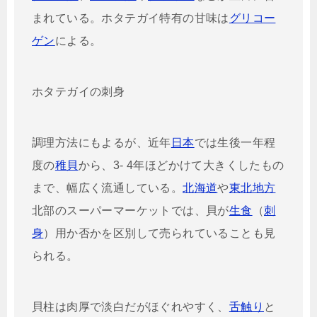
まれている。ホタテガイ特有の甘味は
グリコー
ゲン
による。
ホタテガイの刺身
調理方法にもよるが、近年
日本
では生後一年程
度の
稚貝
から、3- 4年ほどかけて大きくしたもの
まで、幅広く流通している。
北海道
や
東北地方
北部のスーパーマーケットでは、貝が
生食
（
刺
身
）用か否かを区別して売られていることも見
られる。
貝柱は肉厚で淡白だがほぐれやすく、
舌触り
と