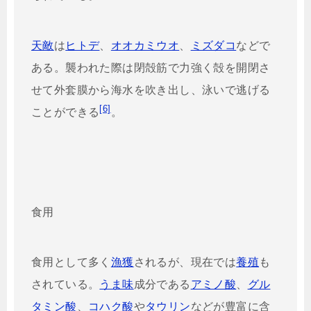
天敵
は
ヒトデ
、
オオカミウオ
、
ミズダコ
などで
ある。襲われた際は閉殻筋で力強く殻を開閉さ
せて外套膜から海水を吹き出し、泳いで逃げる
[6]
ことができる
。
食用
食用として多く
漁獲
されるが、現在では
養殖
も
されている。
うま味
成分である
アミノ酸
、
グル
タミン酸
、
コハク酸
や
タウリン
などが豊富に含