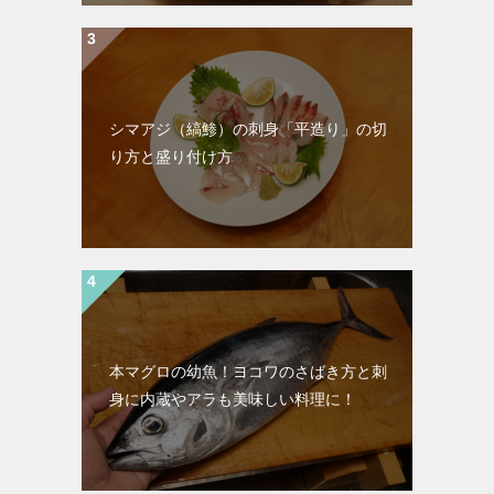
シマアジ（縞鯵）の刺身「平造り」の切
り方と盛り付け方
本マグロの幼魚！ヨコワのさばき方と刺
身に内蔵やアラも美味しい料理に！