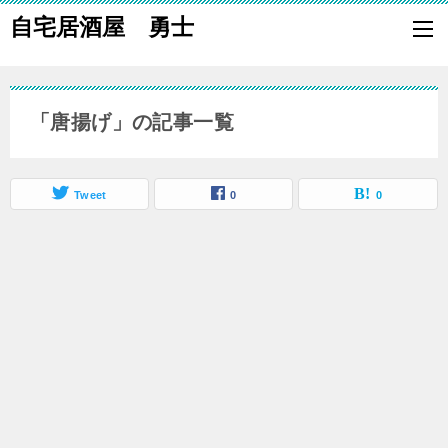
自宅居酒屋 勇士
自宅で居酒屋の「酒の肴」になる料理を楽しく作り、家族や親族に友
も喜ばれる一品で宅呑みしましょう。
「唐揚げ」の記事一覧
Tweet
0
0