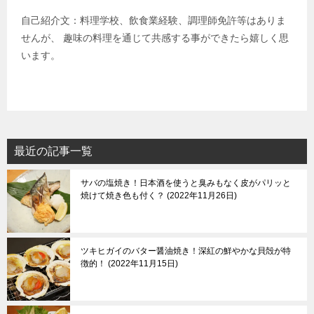
自己紹介文：料理学校、飲食業経験、調理師免許等はありま
せんが、 趣味の料理を通じて共感する事ができたら嬉しく思
います。
最近の記事一覧
サバの塩焼き！日本酒を使うと臭みもなく皮がパリッと
焼けて焼き色も付く？
2022年11月26日
ツキヒガイのバター醤油焼き！深紅の鮮やかな貝殻が特
徴的！
2022年11月15日