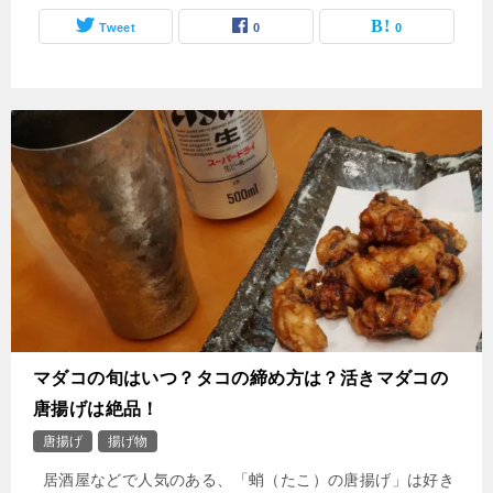
Tweet
0
0
マダコの旬はいつ？タコの締め方は？活きマダコの
唐揚げは絶品！
唐揚げ
揚げ物
居酒屋などで人気のある、「蛸（たこ）の唐揚げ」は好き