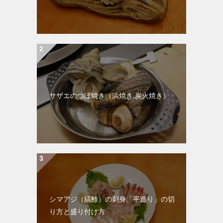
サザエのつぼ焼き（浜焼き,炭火焼き）
シマアジ（縞鯵）の刺身「平造り」の切
り方と盛り付け方