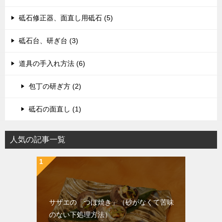
砥石修正器、面直し用砥石 (5)
砥石台、研ぎ台 (3)
道具の手入れ方法 (6)
包丁の研ぎ方 (2)
砥石の面直し (1)
人気の記事一覧
サザエの「つぼ焼き」（砂がなくて苦味
のない下処理方法）