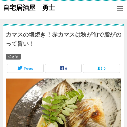
自宅居酒屋 勇士
自宅で居酒屋の「酒の肴」になる料理を楽しく作り、家族や親族に友
も喜ばれる一品で宅呑みしましょう。
カマスの塩焼き！赤カマスは秋が旬で脂がの
って旨い！
焼き物
Tweet
0
0