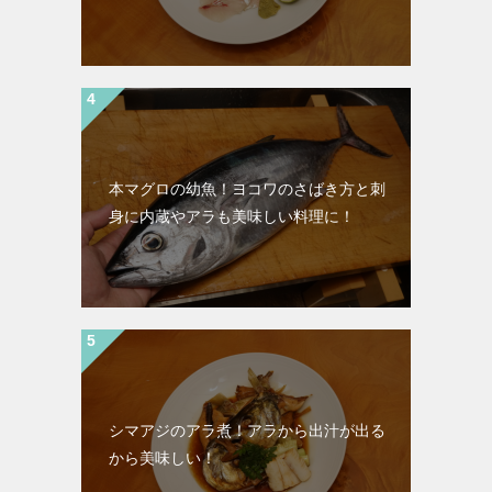
本マグロの幼魚！ヨコワのさばき方と刺
身に内蔵やアラも美味しい料理に！
シマアジのアラ煮！アラから出汁が出る
から美味しい！