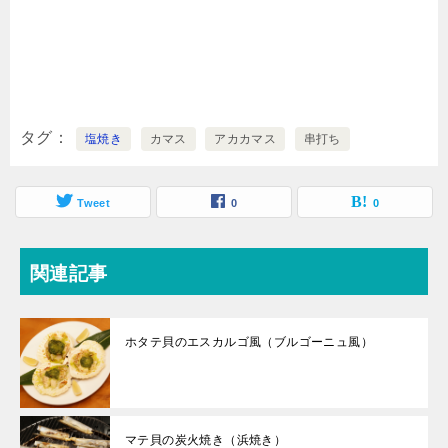
タグ
塩焼き
カマス
アカカマス
串打ち
Tweet
0
0
関連記事
ホタテ貝のエスカルゴ風（ブルゴーニュ風）
マテ貝の炭火焼き（浜焼き）