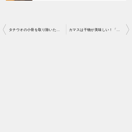
投
タチウオの小骨を取り除いた食べやすい「塩焼き」の作り方
カマスは干物が美味しい！「カマスの一夜干し」の作り方
稿
ナ
ビ
ゲ
ー
シ
ョ
ン