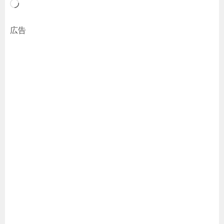
読
み
広告
込
み
中…