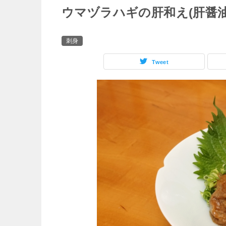
ウマヅラハギの肝和え(肝醤
刺身
Tweet