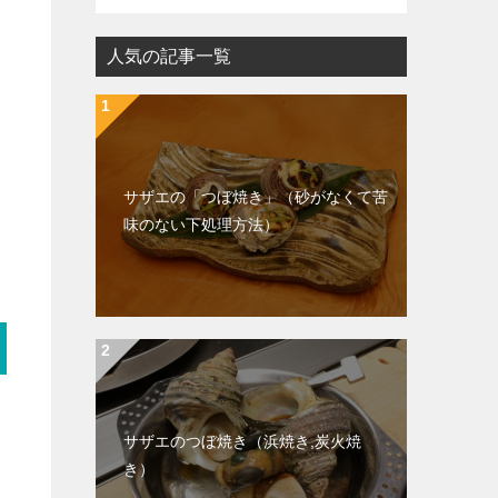
人気の記事一覧
サザエの「つぼ焼き」（砂がなくて苦
味のない下処理方法）
サザエのつぼ焼き（浜焼き,炭火焼
き）