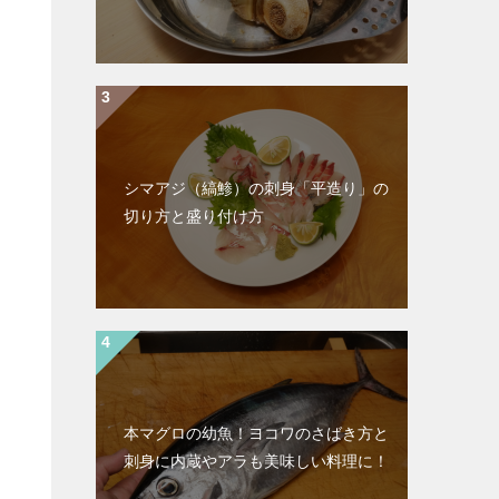
シマアジ（縞鯵）の刺身「平造り」の
切り方と盛り付け方
本マグロの幼魚！ヨコワのさばき方と
刺身に内蔵やアラも美味しい料理に！