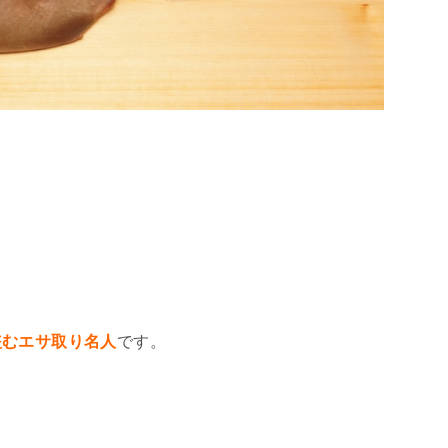
、
盗むエサ取り名人
です。