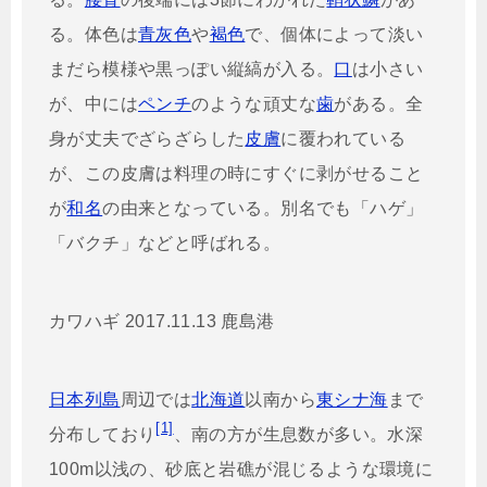
る。体色は
青灰色
や
褐色
で、個体によって淡い
まだら模様や黒っぽい縦縞が入る。
口
は小さい
が、中には
ペンチ
のような頑丈な
歯
がある。全
身が丈夫でざらざらした
皮膚
に覆われている
が、この皮膚は料理の時にすぐに剥がせること
が
和名
の由来となっている。別名でも「ハゲ」
「バクチ」などと呼ばれる。
カワハギ 2017.11.13 鹿島港
日本列島
周辺では
北海道
以南から
東シナ海
まで
[1]
分布しており
、南の方が生息数が多い。水深
100m以浅の、砂底と岩礁が混じるような環境に