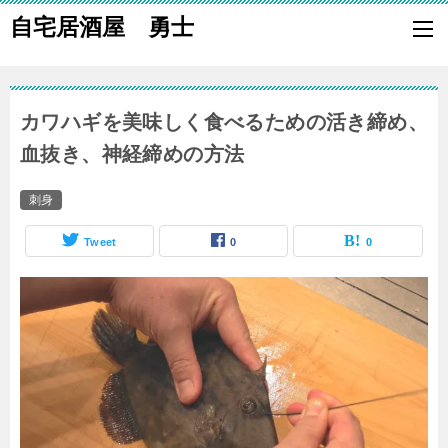
自宅居酒屋 勇士
自宅で居酒屋の「酒の肴」になる料理を楽しく作り、家族や親族に友
も喜ばれる一品で宅呑みしましょう。
カワハギを美味しく食べるための活き締め、
血抜き、神経締めの方法
刺身
Tweet
0
0