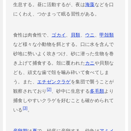
生息する。昼に活動するが、夜は
海藻
などを口
にくわえ、つかまって眠る習性がある。
食性は肉食性で、
ゴカイ
、
貝類
、
ウニ
、
甲殻類
など様々な小動物を餌とする。口に水を含んで
砂地に勢いよく吹きつけ、砂に潜った生物を巻
き上げて捕食する。殻に覆われた
カニ
や貝類な
ども、頑丈な歯で殻を噛み砕いて食べてしま
う。また、
エチゼンクラゲ
を集団で襲うことが
[2]
観察されており
、砂中に生息する
多毛類
より
捕食しやすいクラゲを好むことも確かめられて
[3]
いる
。
産卵期
は
夏
で、砂底に産卵する。幼魚は
アミメ