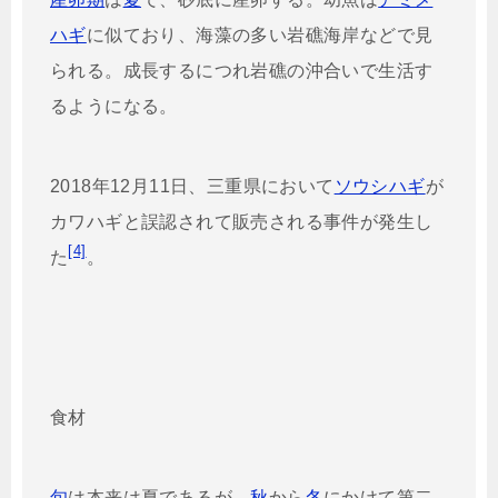
ハギ
に似ており、海藻の多い岩礁海岸などで見
られる。成長するにつれ岩礁の沖合いで生活す
るようになる。
2018年12月11日、三重県において
ソウシハギ
が
カワハギと誤認されて販売される事件が発生し
[4]
た
。
食材
旬
は本来は夏であるが、
秋
から
冬
にかけて第二