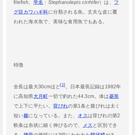
filefish
、
学名
：
Stephanolepis cirrhifer
）は、
フ
グ目
カワハギ科
に分類される魚。丈夫な皮に覆
われた海水魚で、美味な食用魚でもある。
特徴
[1]
全長は最大30cmほど
。日本最長記録は1982年
に高知県
大月町
一切で釣れた44.3cm。体は
菱形
で上下に平たい。
背びれ
の第1条と腹びれは太く
短い
棘
になっている。また、
オス
は背びれの第2
軟条は糸状に細く伸びるので、
メス
と区別でき
る。
腰骨
の後端には3節にわかれた
鞘状鱗
があ