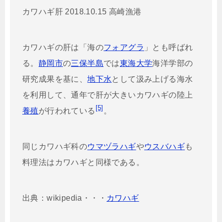
カワハギ肝 2018.10.15 高崎漁港
カワハギの肝は「海の
フォアグラ
」とも呼ばれ
る。
静岡市
の
三保半島
では
東海大学
海洋学部の
研究成果を基に、
地下水
として汲み上げる海水
を利用して、通年で肝が大きいカワハギの陸上
[5]
養殖
が行われている
。
同じカワハギ科の
ウマヅラハギ
や
ウスバハギ
も
料理法はカワハギと同様である。
出典：wikipedia・・・
カワハギ