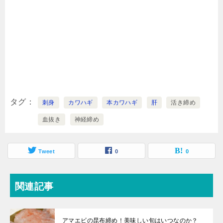
タグ
刺身
カワハギ
本カワハギ
肝
活き締め
血抜き
神経締め
Tweet
0
0
関連記事
アマエビの昆布締め！美味しい旬はいつなのか？