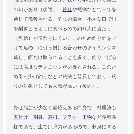
の旬があり（後述）、
釣り
や籠漁などで一年を
通じて漁獲される。釣りの場合、小さな口で餌
を削ぎとるように食べるので釣り人に当たり
（魚信）が伝わりにくい。このため釣り針を上
げて魚の口に引っ掛ける合わせのタイミングを
逃し、餌だけ取られることも多く、釣り上げる
には高度なテクニックが必要とされる。このた
め引っ掛け釣りなどの釣法も普及しており、釣
りの対象としても人気が高い（後述）。
身は脂肪が少なく歯応えある白身で、料理法も
煮付け
、
刺身
、
寿司
、
フライ
、
干物
など多種多
様である。生では弾力があるので、刺身にする