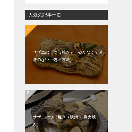
人気の記事一覧
サザエの「つぼ焼き」（砂がなくて苦
味のない下処理方法）
サザエのつぼ焼き（浜焼き,炭火焼
き）