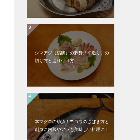
シマアジ（縞鯵）の刺身「平造り」の
切り方と盛り付け方
本マグロの幼魚！ヨコワのさばき方と
刺身に内蔵やアラも美味しい料理に！