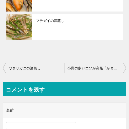
マテガイの酒蒸し
投
ワタリガニの酒蒸し
小骨の多いエソが高級「かまぼこ」の原材料に使われている？最高に美味しい「すり身」が作れる！
稿
ナ
コメントを残す
ビ
ゲ
名前
ー
シ