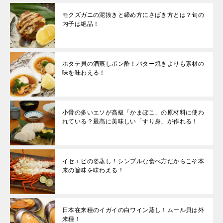
モクズガニの泥抜きと締め方にさばき方とは？旬の
内子は絶品！
ホタテ貝の酒蒸しポン酢！バター焼きよりも素材の
味を味わえる！
小骨の多いエソが高級「かまぼこ」の原材料に使わ
れている？最高に美味しい「すり身」が作れる！
イセエビの姿蒸し！シンプルな食べ方だからこそ本
来の旨味を味わえる！
日本在来種のイガイの白ワイン蒸し！ムール貝は外
来種！