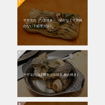
サザエの「つぼ焼き」（砂がなくて苦味
のない下処理方法）
サザエのつぼ焼き（浜焼き,炭火焼き）