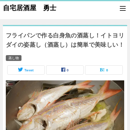
自宅居酒屋 勇士
自宅で居酒屋の「酒の肴」になる料理を楽しく作り、家族や親族に友
も喜ばれる一品で宅呑みしましょう。
フライパンで作る白身魚の酒蒸し！イトヨリ
ダイの姿蒸し（酒蒸し）は簡単で美味しい！
蒸し物
Tweet
0
0