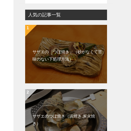
人気の記事一覧
サザエの「つぼ焼き」（砂がなくて苦
味のない下処理方法）
サザエのつぼ焼き（浜焼き,炭火焼
き）