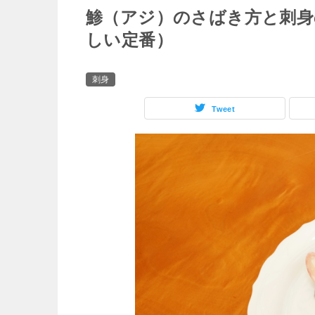
鯵（アジ）のさばき方と刺身
しい定番）
刺身
Tweet