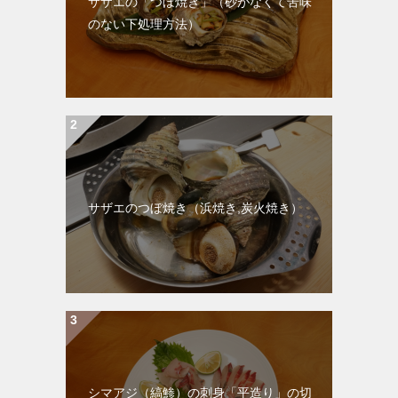
サザエの「つぼ焼き」（砂がなくて苦味
のない下処理方法）
サザエのつぼ焼き（浜焼き,炭火焼き）
シマアジ（縞鯵）の刺身「平造り」の切