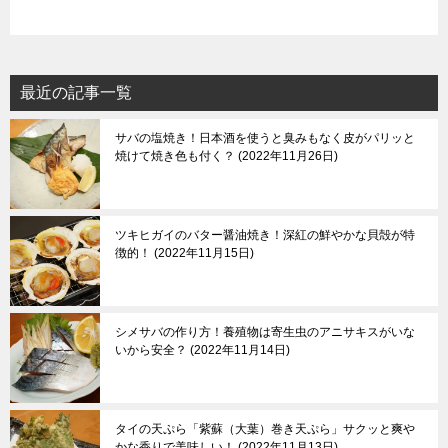
最近の記事一覧
サバの塩焼き！日本酒を使うと臭みもなく皮がパリッと
焼けて焼き色も付く？
2022年11月26日
ツキヒガイのバター醤油焼き！深紅の鮮やかな貝殻が特
徴的！
2022年11月15日
シメサバの作り方！養殖物は寄生虫のアニサキスがいな
いから安全？
2022年11月14日
タイの天ぷら「紫蘇（大葉）巻き天ぷら」サクッと爽や
かな香りで美味しい！
2022年11月13日