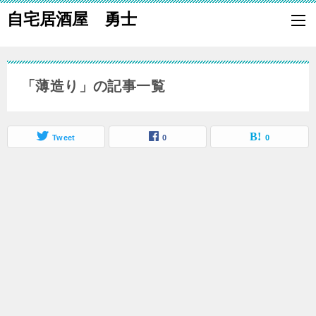
自宅居酒屋 勇士
自宅で居酒屋の「酒の肴」になる料理を楽しく作り、家族や親族に友
も喜ばれる一品で宅呑みしましょう。
「薄造り」の記事一覧
Tweet
0
0