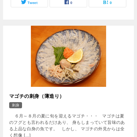
Tweet
0
0
マゴチの刺身（薄造り）
刺身
６月～８月の夏に旬を迎えるマゴチ・・・ マゴチは夏
のフグとも言われるだけあり、 身もしまっていて旨味のあ
る上品な白身の魚です。 しかし、 マゴチの外見からは全
く想像 […]