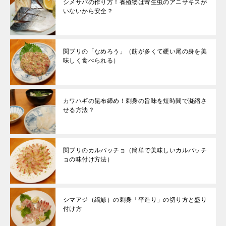
シメサバの作り方！養殖物は寄生虫のアニサキスが
いないから安全？
関ブリの「なめろう」（筋が多くて硬い尾の身を美
味しく食べられる）
カワハギの昆布締め！刺身の旨味を短時間で凝縮さ
せる方法？
関ブリのカルパッチョ（簡単で美味しいカルパッチ
ョの味付け方法）
シマアジ（縞鯵）の刺身「平造り」の切り方と盛り
付け方