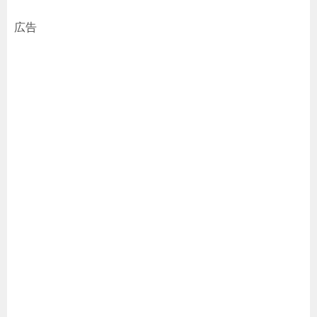
み
広告
込
み
中…