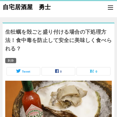
自宅居酒屋 勇士
自宅で居酒屋の「酒の肴」になる料理を楽しく作り、家族や親族に友
も喜ばれる一品で宅呑みしましょう。
生牡蠣を殻ごと盛り付ける場合の下処理方
法！食中毒を防止して安全に美味しく食べら
れる？
刺身
Tweet
0
0