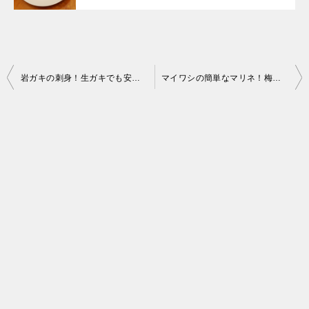
投
岩ガキの刺身！生ガキでも安全に美味しく食べられる下処理方法とは？
マイワシの簡単なマリネ！梅雨時期が旬で脂のある真鰯！
稿
ナ
ビ
ゲ
ー
シ
ョ
ン