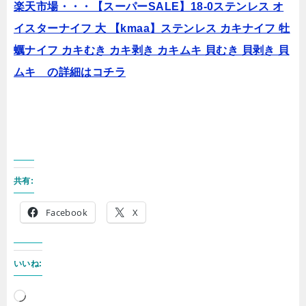
楽天市場・・・【スーパーSALE】18-0ステンレス オ
イスターナイフ 大 【kmaa】ステンレス カキナイフ 牡
蠣ナイフ カキむき カキ剥き カキムキ 貝むき 貝剥き 貝
ムキ の詳細はコチラ
共有:
Facebook
X
いいね:
読