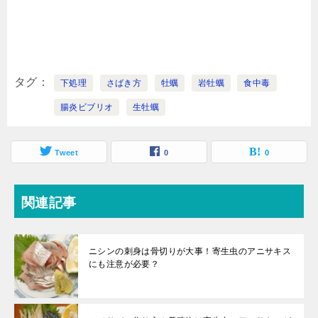
タグ
下処理
さばき方
牡蠣
岩牡蠣
食中毒
腸炎ビブリオ
生牡蠣
Tweet
0
0
関連記事
ニシンの刺身は骨切りが大事！寄生虫のアニサキス
にも注意が必要？