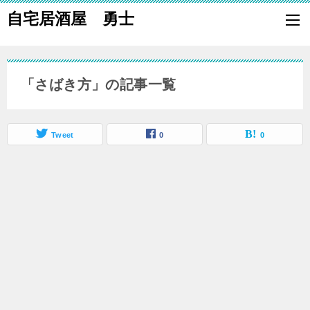
自宅居酒屋 勇士
自宅で居酒屋の「酒の肴」になる料理を楽しく作り、家族や親族に友
も喜ばれる一品で宅呑みしましょう。
「さばき方」の記事一覧
Tweet
0
0