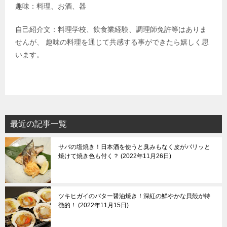
趣味：料理、お酒、器
自己紹介文：料理学校、飲食業経験、調理師免許等はありま
せんが、 趣味の料理を通じて共感する事ができたら嬉しく思
います。
最近の記事一覧
サバの塩焼き！日本酒を使うと臭みもなく皮がパリッと
焼けて焼き色も付く？
2022年11月26日
ツキヒガイのバター醤油焼き！深紅の鮮やかな貝殻が特
徴的！
2022年11月15日