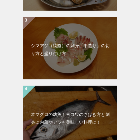
シマアジ（縞鯵）の刺身「平造り」の切
り方と盛り付け方
本マグロの幼魚！ヨコワのさばき方と刺
身に内蔵やアラも美味しい料理に！