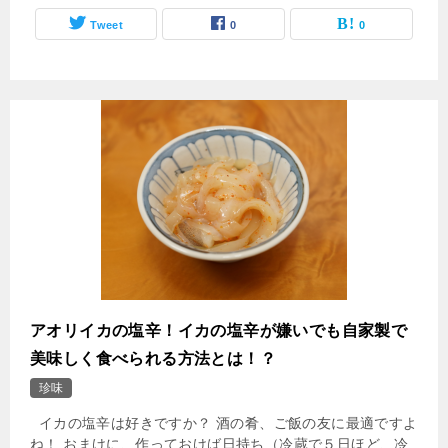
Tweet
0
0
アオリイカの塩辛！イカの塩辛が嫌いでも自家製で
美味しく食べられる方法とは！？
珍味
イカの塩辛は好きですか？ 酒の肴、ご飯の友に最適ですよ
ね！ おまけに、作っておけば日持ち（冷蔵で５日ほど、冷