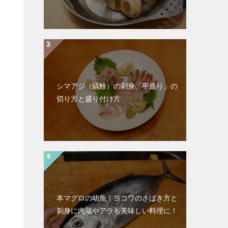
シマアジ（縞鯵）の刺身「平造り」の
切り方と盛り付け方
本マグロの幼魚！ヨコワのさばき方と
刺身に内蔵やアラも美味しい料理に！