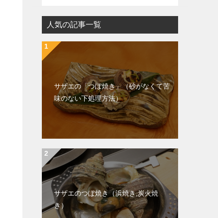
人気の記事一覧
サザエの「つぼ焼き」（砂がなくて苦
味のない下処理方法）
サザエのつぼ焼き（浜焼き,炭火焼
き）