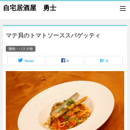
自宅居酒屋 勇士
自宅で居酒屋の「酒の肴」になる料理を楽しく作り、家族や親族に友
も喜ばれる一品で宅呑みしましょう。
マテ貝のトマトソーススパゲッティ
麺物・パスタ物
Tweet
0
0