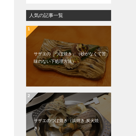
人気の記事一覧
サザエの「つぼ焼き」（砂がなくて苦
味のない下処理方法）
サザエのつぼ焼き（浜焼き,炭火焼
き）