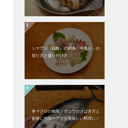
シマアジ（縞鯵）の刺身「平造り」の
切り方と盛り付け方
本マグロの幼魚！ヨコワのさばき方と
刺身に内蔵やアラも美味しい料理に！