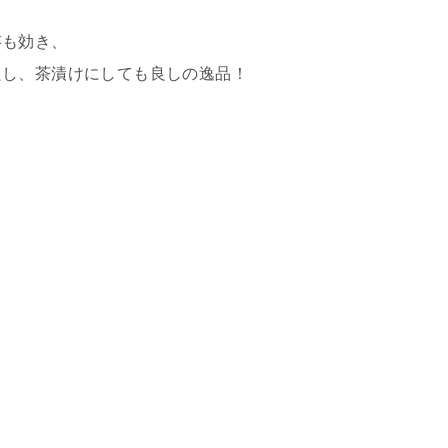
存も効き、
良し、茶漬けにしても良しの逸品！