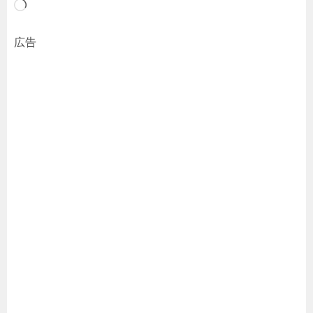
読
み
広告
込
み
中…