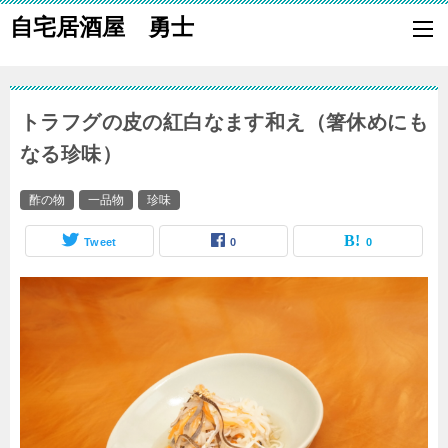
自宅居酒屋 勇士
自宅で居酒屋の「酒の肴」になる料理を楽しく作り、家族や親族に友
も喜ばれる一品で宅呑みしましょう。
トラフグの皮の紅白なます和え（箸休めにも
なる珍味）
酢の物
一品物
珍味
Tweet
0
0