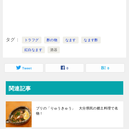
タグ
トラフグ
酢の物
なます
なます酢
紅白なます
酒器
Tweet
0
0
関連記事
ブリの「りゅうきゅう」 大分県民の郷土料理で名
物！