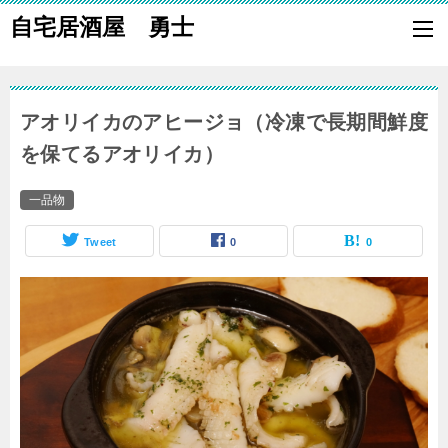
自宅居酒屋 勇士
自宅で居酒屋の「酒の肴」になる料理を楽しく作り、家族や親族に友
も喜ばれる一品で宅呑みしましょう。
アオリイカのアヒージョ（冷凍で長期間鮮度
を保てるアオリイカ）
一品物
Tweet
0
0