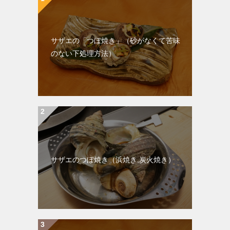
サザエの「つぼ焼き」（砂がなくて苦味
のない下処理方法）
サザエのつぼ焼き（浜焼き,炭火焼き）