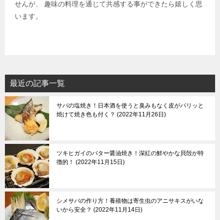
せんが、 趣味の料理を通じて共感する事ができたら嬉しく思
います。
最近の記事一覧
サバの塩焼き！日本酒を使うと臭みもなく皮がパリッと
焼けて焼き色も付く？
2022年11月26日
ツキヒガイのバター醤油焼き！深紅の鮮やかな貝殻が特
徴的！
2022年11月15日
シメサバの作り方！養殖物は寄生虫のアニサキスがいな
いから安全？
2022年11月14日