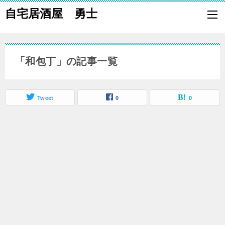
自宅居酒屋 勇士
自宅で居酒屋の「酒の肴」になる料理を楽しく作り、家族や親族に友
も喜ばれる一品で宅呑みしましょう。
「和包丁」の記事一覧
Tweet
0
0