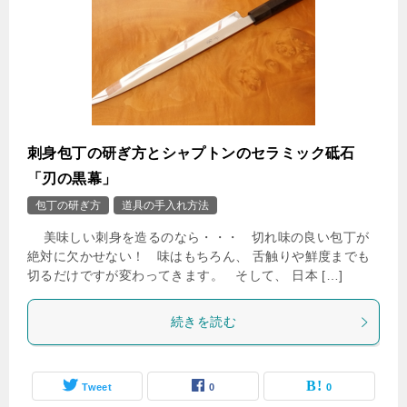
刺身包丁の研ぎ方とシャプトンのセラミック砥石
「刃の黒幕」
包丁の研ぎ方
道具の手入れ方法
美味しい刺身を造るのなら・・・ 切れ味の良い包丁が
絶対に欠かせない！ 味はもちろん、 舌触りや鮮度までも
切るだけですが変わってきます。 そして、 日本 […]
続きを読む
Tweet
0
0