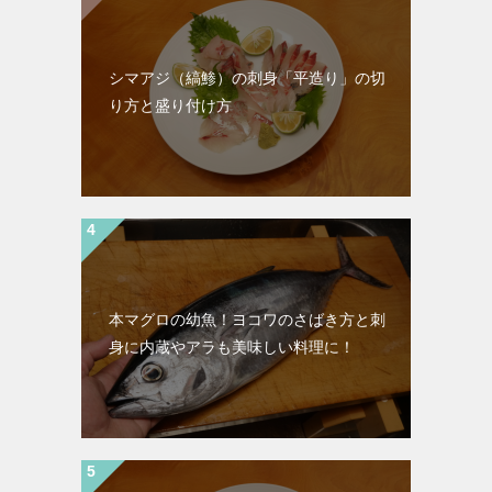
シマアジ（縞鯵）の刺身「平造り」の切
り方と盛り付け方
本マグロの幼魚！ヨコワのさばき方と刺
身に内蔵やアラも美味しい料理に！