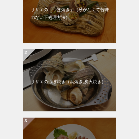
サザエの「つぼ焼き」（砂がなくて苦味
のない下処理方法）
サザエのつぼ焼き（浜焼き,炭火焼き）