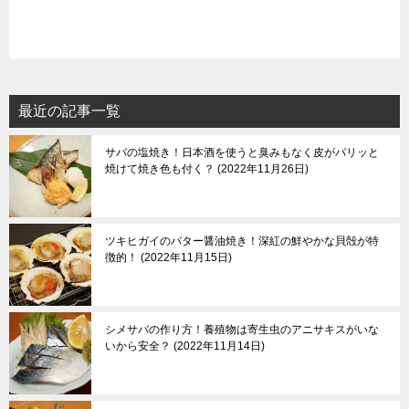
最近の記事一覧
サバの塩焼き！日本酒を使うと臭みもなく皮がパリッと
焼けて焼き色も付く？
2022年11月26日
ツキヒガイのバター醤油焼き！深紅の鮮やかな貝殻が特
徴的！
2022年11月15日
シメサバの作り方！養殖物は寄生虫のアニサキスがいな
いから安全？
2022年11月14日