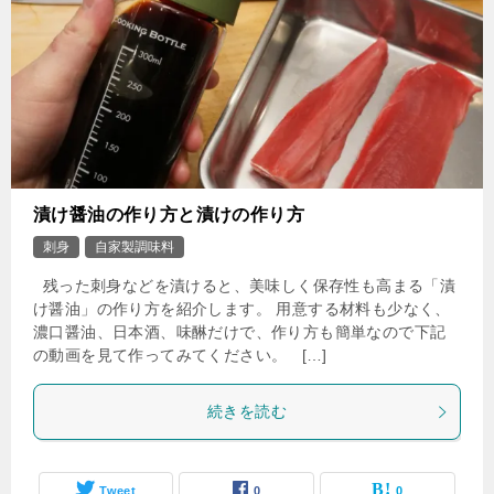
漬け醤油の作り方と漬けの作り方
刺身
自家製調味料
残った刺身などを漬けると、美味しく保存性も高まる「漬
け醤油」の作り方を紹介します。 用意する材料も少なく、
濃口醤油、日本酒、味醂だけで、作り方も簡単なので下記
の動画を見て作ってみてください。 […]
続きを読む
Tweet
0
0