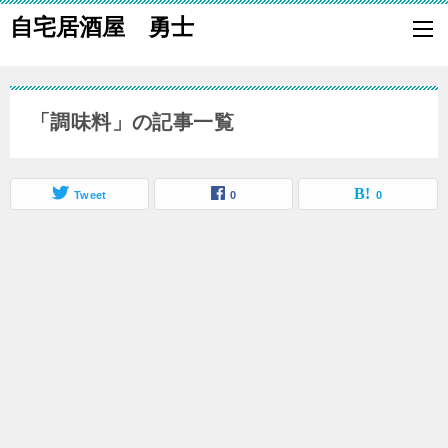
自宅居酒屋 勇士
自宅で居酒屋の「酒の肴」になる料理を楽しく作り、家族や親族に友
も喜ばれる一品で宅呑みしましょう。
「調味料」の記事一覧
Tweet
0
0