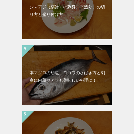
シマアジ（縞鯵）の刺身「平造り」の切
り方と盛り付け方
本マグロの幼魚！ヨコワのさばき方と刺
身に内蔵やアラも美味しい料理に！