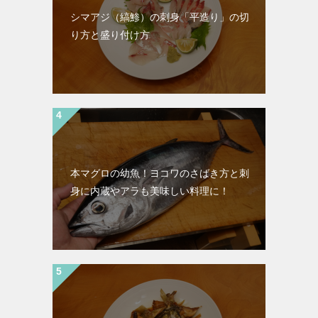
シマアジ（縞鯵）の刺身「平造り」の切
り方と盛り付け方
本マグロの幼魚！ヨコワのさばき方と刺
身に内蔵やアラも美味しい料理に！