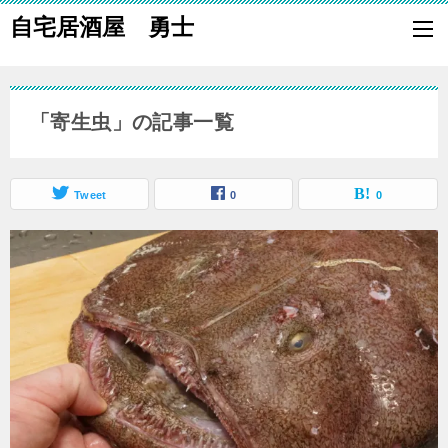
自宅居酒屋 勇士
自宅で居酒屋の「酒の肴」になる料理を楽しく作り、家族や親族に友
も喜ばれる一品で宅呑みしましょう。
「寄生虫」の記事一覧
Tweet
0
0