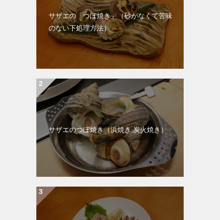
サザエの「つぼ焼き」（砂がなくて苦味
のない下処理方法）
サザエのつぼ焼き（浜焼き,炭火焼き）