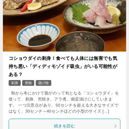
コショウダイの刺身！食べても人体には無害でも気
持ち悪い「ディディモゾイド吸虫」がいる可能性が
ある？
刺身
煮物
揚げ物
秋から冬にかけて脂がのって旬となる「コショウダイ」を
使って、刺身、兜焼き、アラ煮、南蛮漬けにしていきま
す。 一つ注意点があり、50センチを超える大きなサイズで
はなく、30センチ～40センチほどの小型のサイズ […]
続きを読む