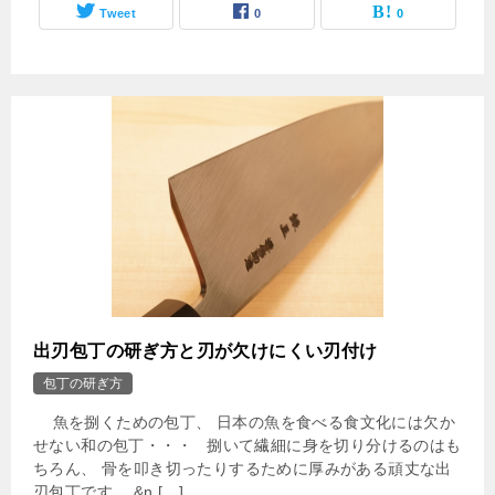
Tweet
0
0
出刃包丁の研ぎ方と刃が欠けにくい刃付け
包丁の研ぎ方
魚を捌くための包丁、 日本の魚を食べる食文化には欠か
せない和の包丁・・・ 捌いて繊細に身を切り分けるのはも
ちろん、 骨を叩き切ったりするために厚みがある頑丈な出
刃包丁です。 &n […]