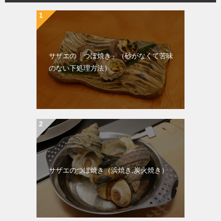
サザエの「つぼ焼き」（砂がなくて苦味
のない下処理方法）
サザエのつぼ焼き（浜焼き,炭火焼き）