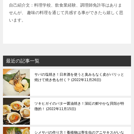
自己紹介文：料理学校、飲食業経験、調理師免許等はありま
せんが、 趣味の料理を通じて共感する事ができたら嬉しく思
います。
最近の記事一覧
サバの塩焼き！日本酒を使うと臭みもなく皮がパリッと
焼けて焼き色も付く？
2022年11月26日
ツキヒガイのバター醤油焼き！深紅の鮮やかな貝殻が特
徴的！
2022年11月15日
シメサバの作り方！養殖物は寄生虫のアニサキスがいな