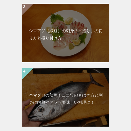
シマアジ（縞鯵）の刺身「平造り」の切
り方と盛り付け方
本マグロの幼魚！ヨコワのさばき方と刺
身に内蔵やアラも美味しい料理に！