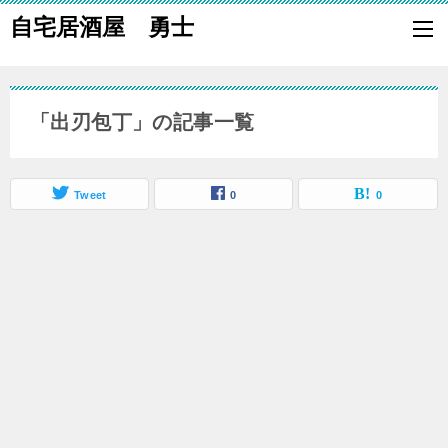
自宅居酒屋 勇士
自宅で居酒屋の「酒の肴」になる料理を楽しく作り、家族や親族に友
も喜ばれる一品で宅呑みしましょう。
「出刃包丁」の記事一覧
Tweet
0
0