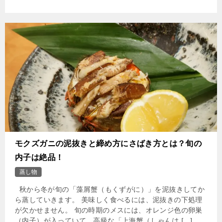
モクズガニの泥抜きと締め方にさばき方とは？旬の
内子は絶品！
蒸し物
秋から冬が旬の「藻屑蟹（もくずがに）」を泥抜きしてか
ら蒸していきます。 美味しく食べるには、泥抜きの下処理
が欠かせません。 旬の時期のメスには、オレンジ色の卵巣
（内子）が入っていて、高級な「上海蟹（しゃんは […]