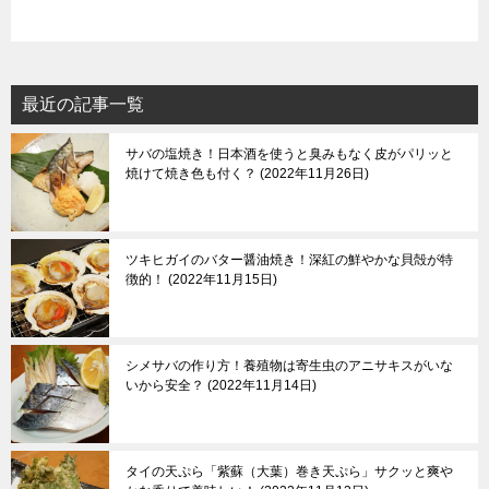
最近の記事一覧
サバの塩焼き！日本酒を使うと臭みもなく皮がパリッと
焼けて焼き色も付く？
2022年11月26日
ツキヒガイのバター醤油焼き！深紅の鮮やかな貝殻が特
徴的！
2022年11月15日
シメサバの作り方！養殖物は寄生虫のアニサキスがいな
いから安全？
2022年11月14日
タイの天ぷら「紫蘇（大葉）巻き天ぷら」サクッと爽や