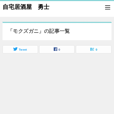
自宅居酒屋 勇士
自宅で居酒屋の「酒の肴」になる料理を楽しく作り、家族や親族に友
も喜ばれる一品で宅呑みしましょう。
「モクズガニ」の記事一覧
Tweet
0
0