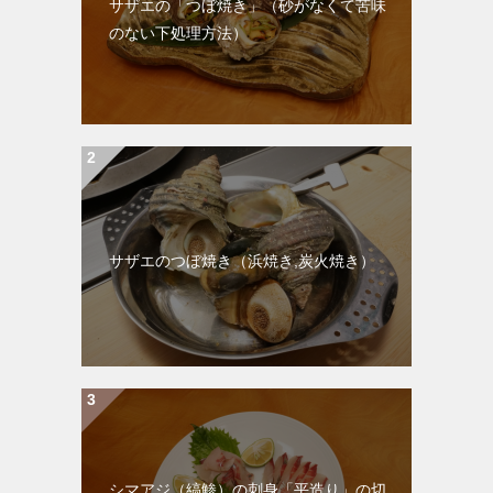
サザエの「つぼ焼き」（砂がなくて苦味
のない下処理方法）
サザエのつぼ焼き（浜焼き,炭火焼き）
シマアジ（縞鯵）の刺身「平造り」の切