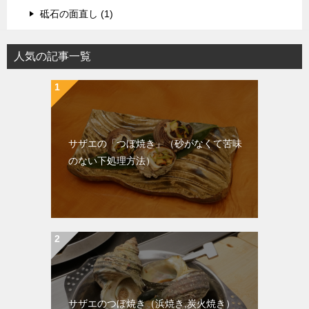
砥石の面直し (1)
人気の記事一覧
サザエの「つぼ焼き」（砂がなくて苦味
のない下処理方法）
サザエのつぼ焼き（浜焼き,炭火焼き）