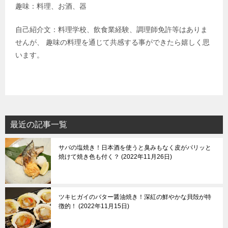
趣味：料理、お酒、器
自己紹介文：料理学校、飲食業経験、調理師免許等はありま
せんが、 趣味の料理を通じて共感する事ができたら嬉しく思
います。
最近の記事一覧
サバの塩焼き！日本酒を使うと臭みもなく皮がパリッと
焼けて焼き色も付く？
2022年11月26日
ツキヒガイのバター醤油焼き！深紅の鮮やかな貝殻が特
徴的！
2022年11月15日