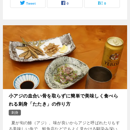
Tweet
0
0
小アジの血合い骨を取らずに簡単で美味しく食べら
れる刺身「たたき」の作り方
刺身
夏が旬の鯵（アジ）、味が良いからアジと呼ばれたりもす
る美味しい魚で、鮮魚店などでもよく見かける馴染み深い