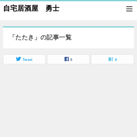
自宅居酒屋 勇士
自宅で居酒屋の「酒の肴」になる料理を楽しく作り、家族や親族に友
も喜ばれる一品で宅呑みしましょう。
「たたき」の記事一覧
Tweet
0
0