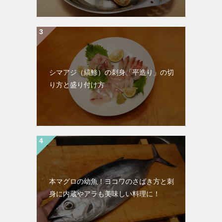
シマアジ（縞鯵）の刺身「平造り」の切
り方と盛り付け方
本マグロの幼魚！ヨコワのさばき方と刺
身に内蔵やアラも美味しい料理に！