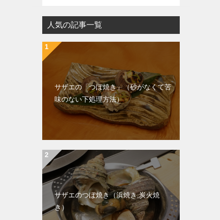
人気の記事一覧
サザエの「つぼ焼き」（砂がなくて苦
味のない下処理方法）
サザエのつぼ焼き（浜焼き,炭火焼
き）