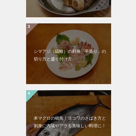
シマアジ（縞鯵）の刺身「平造り」の
切り方と盛り付け方
本マグロの幼魚！ヨコワのさばき方と
刺身に内蔵やアラも美味しい料理に！