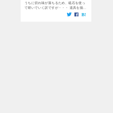
うちに切れ味が落ちるため、砥石を使っ
て研いでいく訳ですが・・・ 道具を揃え
て自分の好みに研ぎますか？ 研ぎ屋さん
に全て任せて研いでもらいますか？ 信用
できる研ぎ屋さんなら全 […]