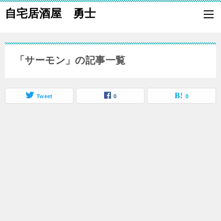
自宅居酒屋 勇士
自宅で居酒屋の「酒の肴」になる料理を楽しく作り、家族や親族に友
も喜ばれる一品で宅呑みしましょう。
「サーモン」の記事一覧
Tweet
0
0