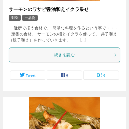
サーモンのワサビ醤油和えイクラ乗せ
刺身
一品物
近所で揃う食材で、 簡単な料理を作るという事で・・・
定番の食材、 サーモンの柵とイクラを使って、 共子和え
（親子和え）を作っていきます。 […]
続きを読む
Tweet
0
0