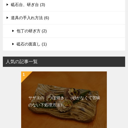
砥石台、研ぎ台 (3)
道具の手入れ方法 (6)
包丁の研ぎ方 (2)
砥石の面直し (1)
人気の記事一覧
サザエの「つぼ焼き」（砂がなくて苦味
のない下処理方法）