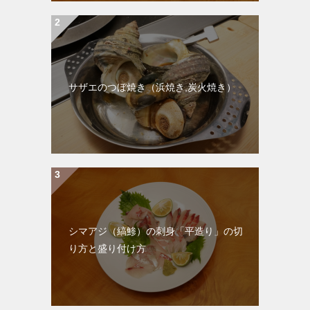
サザエのつぼ焼き（浜焼き,炭火焼き）
シマアジ（縞鯵）の刺身「平造り」の切
り方と盛り付け方