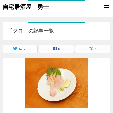
自宅居酒屋 勇士
自宅で居酒屋の「酒の肴」になる料理を楽しく作り、家族や親族に友
も喜ばれる一品で宅呑みしましょう。
「クロ」の記事一覧
Tweet
0
0