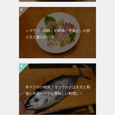
シマアジ（縞鯵）の刺身「平造り」の切
り方と盛り付け方
本マグロの幼魚！ヨコワのさばき方と刺
身に内蔵やアラも美味しい料理に！