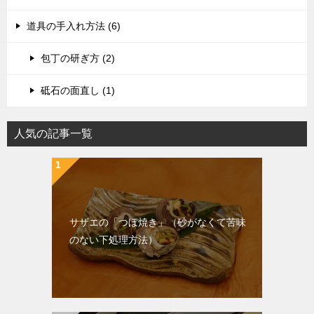
道具の手入れ方法 (6)
包丁の研ぎ方 (2)
砥石の面直し (1)
人気の記事一覧
サザエの「つぼ焼き」（砂がなくて苦味
のない下処理方法）