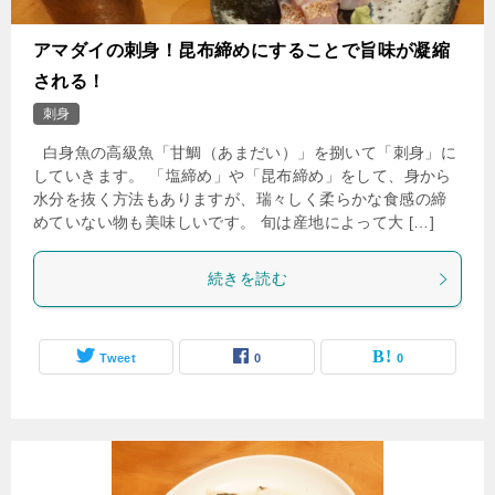
アマダイの刺身！昆布締めにすることで旨味が凝縮
される！
刺身
白身魚の高級魚「甘鯛（あまだい）」を捌いて「刺身」に
していきます。 「塩締め」や「昆布締め」をして、身から
水分を抜く方法もありますが、瑞々しく柔らかな食感の締
めていない物も美味しいです。 旬は産地によって大 […]
続きを読む
Tweet
0
0