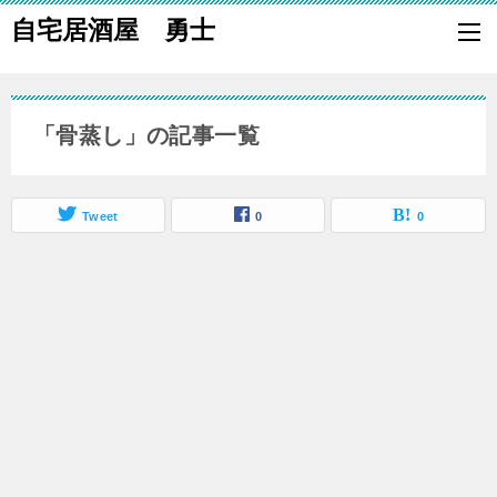
自宅居酒屋 勇士
自宅で居酒屋の「酒の肴」になる料理を楽しく作り、家族や親族に友
も喜ばれる一品で宅呑みしましょう。
「骨蒸し」の記事一覧
Tweet
0
0