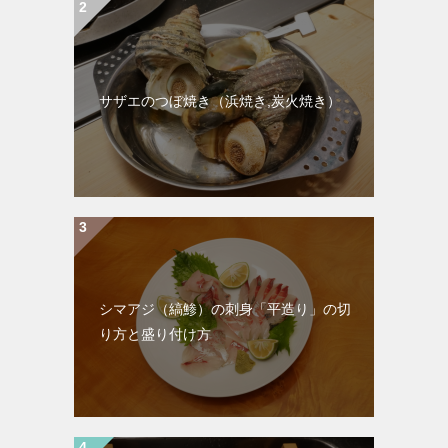
サザエのつぼ焼き（浜焼き,炭火焼き）
シマアジ（縞鯵）の刺身「平造り」の切
り方と盛り付け方