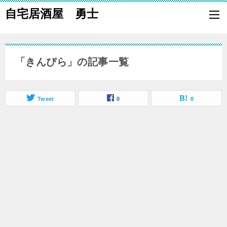
自宅居酒屋 勇士
自宅で居酒屋の「酒の肴」になる料理を楽しく作り、家族や親族に友
も喜ばれる一品で宅呑みしましょう。
「きんぴら」の記事一覧
Tweet
0
0