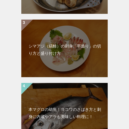
シマアジ（縞鯵）の刺身「平造り」の切
り方と盛り付け方
本マグロの幼魚！ヨコワのさばき方と刺
身に内蔵やアラも美味しい料理に！