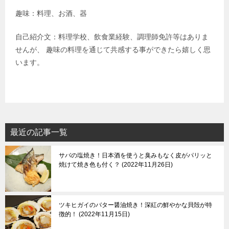
趣味：料理、お酒、器
自己紹介文：料理学校、飲食業経験、調理師免許等はありま
せんが、 趣味の料理を通じて共感する事ができたら嬉しく思
います。
最近の記事一覧
サバの塩焼き！日本酒を使うと臭みもなく皮がパリッと
焼けて焼き色も付く？
2022年11月26日
ツキヒガイのバター醤油焼き！深紅の鮮やかな貝殻が特
徴的！
2022年11月15日