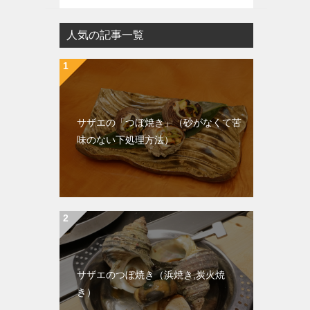
人気の記事一覧
サザエの「つぼ焼き」（砂がなくて苦
味のない下処理方法）
サザエのつぼ焼き（浜焼き,炭火焼
き）