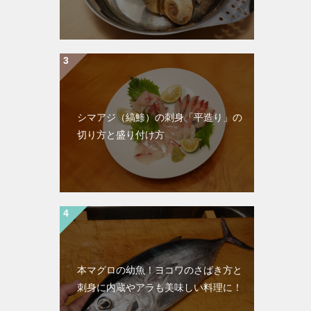
シマアジ（縞鯵）の刺身「平造り」の
切り方と盛り付け方
本マグロの幼魚！ヨコワのさばき方と
刺身に内蔵やアラも美味しい料理に！