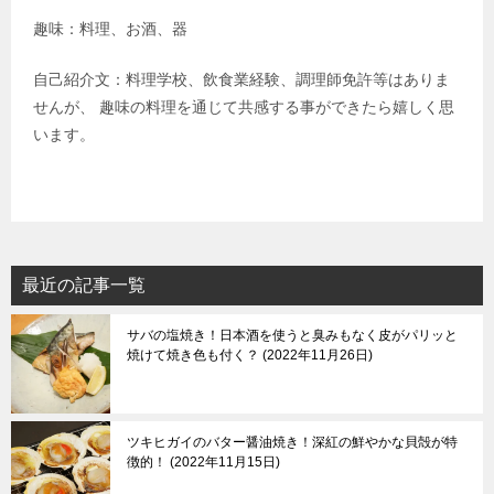
趣味：料理、お酒、器
自己紹介文：料理学校、飲食業経験、調理師免許等はありま
せんが、 趣味の料理を通じて共感する事ができたら嬉しく思
います。
最近の記事一覧
サバの塩焼き！日本酒を使うと臭みもなく皮がパリッと
焼けて焼き色も付く？
2022年11月26日
ツキヒガイのバター醤油焼き！深紅の鮮やかな貝殻が特
徴的！
2022年11月15日