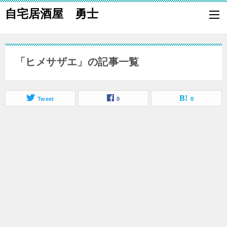
自宅居酒屋 勇士
自宅で居酒屋の「酒の肴」になる料理を楽しく作り、家族や親族に友
も喜ばれる一品で宅呑みしましょう。
「ヒメサザエ」の記事一覧
Tweet
0
0