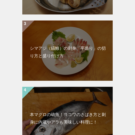
シマアジ（縞鯵）の刺身「平造り」の切
り方と盛り付け方
本マグロの幼魚！ヨコワのさばき方と刺
身に内蔵やアラも美味しい料理に！