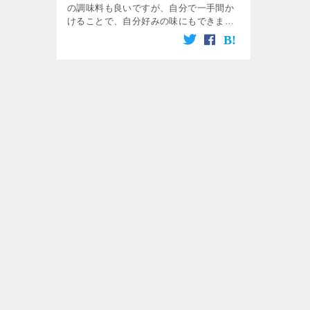
の調味料も良いですが、自分で一手間か
けることで、自分好みの味にもできます
し、化学調味料や保存料に着色料も使わ
ない、無添加の自家製調味料に仕上げる
ことができますよ！ そして […]