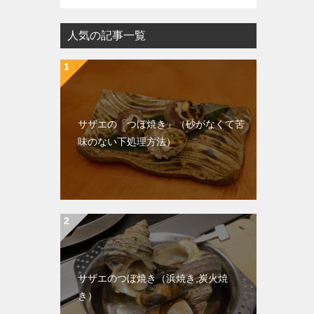
人気の記事一覧
サザエの「つぼ焼き」（砂がなくて苦
味のない下処理方法）
サザエのつぼ焼き（浜焼き,炭火焼
き）