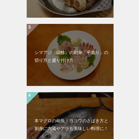
シマアジ（縞鯵）の刺身「平造り」の
切り方と盛り付け方
本マグロの幼魚！ヨコワのさばき方と
刺身に内蔵やアラも美味しい料理に！