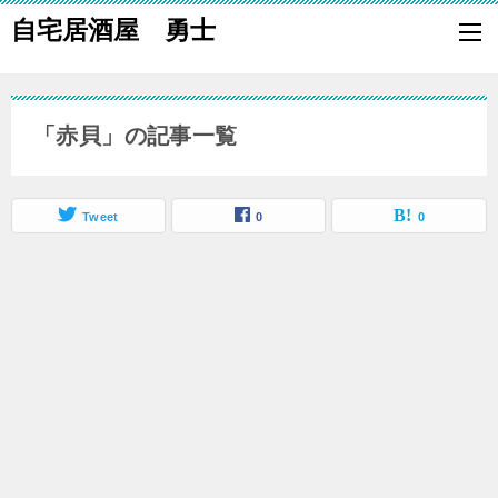
自宅居酒屋 勇士
自宅で居酒屋の「酒の肴」になる料理を楽しく作り、家族や親族に友
も喜ばれる一品で宅呑みしましょう。
「赤貝」の記事一覧
Tweet
0
0