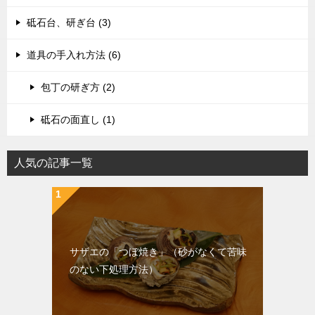
砥石台、研ぎ台 (3)
道具の手入れ方法 (6)
包丁の研ぎ方 (2)
砥石の面直し (1)
人気の記事一覧
サザエの「つぼ焼き」（砂がなくて苦味
のない下処理方法）