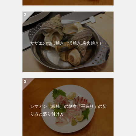
サザエのつぼ焼き（浜焼き,炭火焼き）
シマアジ（縞鯵）の刺身「平造り」の切
り方と盛り付け方