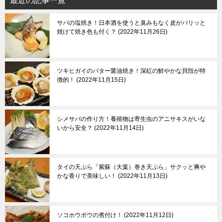
最近の記事一覧
サバの塩焼き！日本酒を使うと臭みもなく皮がパリッと
焼けて焼き色も付く？
2022年11月26日
ツキヒガイのバター醤油焼き！深紅の鮮やかな貝殻が特
徴的！
2022年11月15日
シメサバの作り方！養殖物は寄生虫のアニサキスがいな
いから安全？
2022年11月14日
タイの天ぷら「紫蘇（大葉）巻き天ぷら」サクッと爽や
かな香りで美味しい！
2022年11月13日
ソコホウボウの煮付け！
2022年11月12日