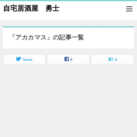
自宅居酒屋 勇士
自宅で居酒屋の「酒の肴」になる料理を楽しく作り、家族や親族に友
も喜ばれる一品で宅呑みしましょう。
「アカカマス」の記事一覧
Tweet
0
0