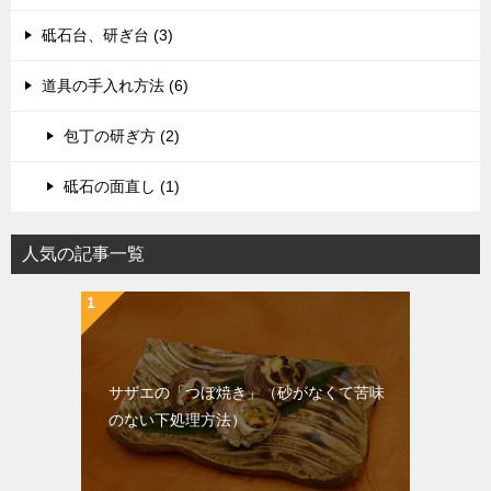
砥石台、研ぎ台 (3)
道具の手入れ方法 (6)
包丁の研ぎ方 (2)
砥石の面直し (1)
人気の記事一覧
サザエの「つぼ焼き」（砂がなくて苦味
のない下処理方法）