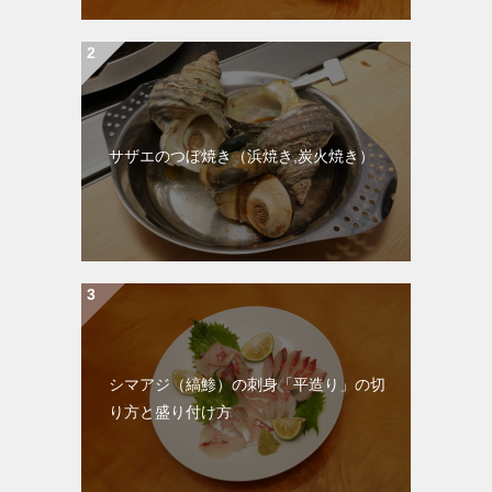
サザエのつぼ焼き（浜焼き,炭火焼き）
シマアジ（縞鯵）の刺身「平造り」の切
り方と盛り付け方