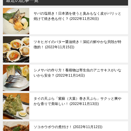
最近の記事一覧
サバの塩焼き！日本酒を使うと臭みもなく皮がパリッと
焼けて焼き色も付く？
2022年11月26日
ツキヒガイのバター醤油焼き！深紅の鮮やかな貝殻が特
徴的！
2022年11月15日
シメサバの作り方！養殖物は寄生虫のアニサキスがいな
いから安全？
2022年11月14日
タイの天ぷら「紫蘇（大葉）巻き天ぷら」サクッと爽や
かな香りで美味しい！
2022年11月13日
ソコホウボウの煮付け！
2022年11月12日