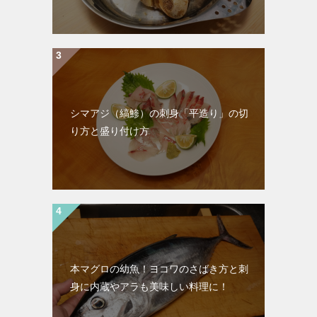
シマアジ（縞鯵）の刺身「平造り」の切
り方と盛り付け方
本マグロの幼魚！ヨコワのさばき方と刺
身に内蔵やアラも美味しい料理に！