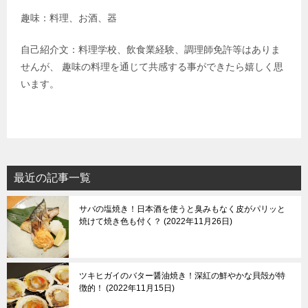
趣味：料理、お酒、器
自己紹介文：料理学校、飲食業経験、調理師免許等はありま
せんが、 趣味の料理を通じて共感する事ができたら嬉しく思
います。
最近の記事一覧
サバの塩焼き！日本酒を使うと臭みもなく皮がパリッと
焼けて焼き色も付く？
2022年11月26日
ツキヒガイのバター醤油焼き！深紅の鮮やかな貝殻が特
徴的！
2022年11月15日