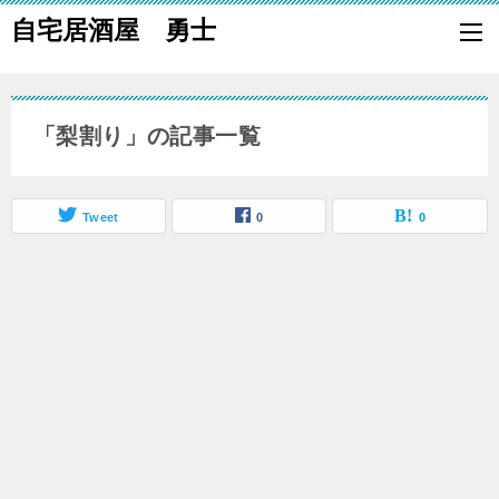
自宅居酒屋 勇士
自宅で居酒屋の「酒の肴」になる料理を楽しく作り、家族や親族に友
も喜ばれる一品で宅呑みしましょう。
「梨割り」の記事一覧
Tweet
0
0