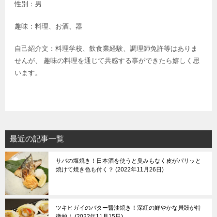
性別：男
趣味：料理、お酒、器
自己紹介文：料理学校、飲食業経験、調理師免許等はありま
せんが、 趣味の料理を通じて共感する事ができたら嬉しく思
います。
最近の記事一覧
サバの塩焼き！日本酒を使うと臭みもなく皮がパリッと
焼けて焼き色も付く？
2022年11月26日
ツキヒガイのバター醤油焼き！深紅の鮮やかな貝殻が特
徴的！
2022年11月15日