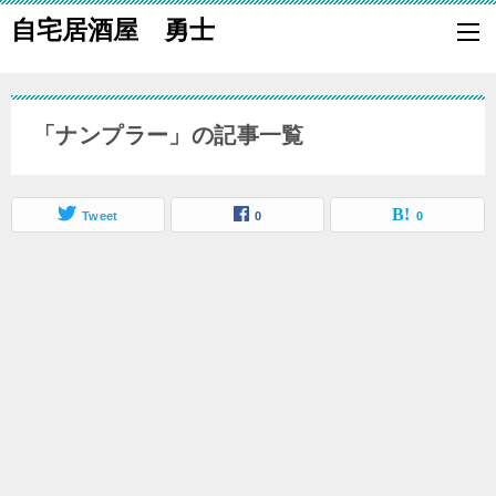
自宅居酒屋 勇士
自宅で居酒屋の「酒の肴」になる料理を楽しく作り、家族や親族に友
も喜ばれる一品で宅呑みしましょう。
「ナンプラー」の記事一覧
Tweet
0
0