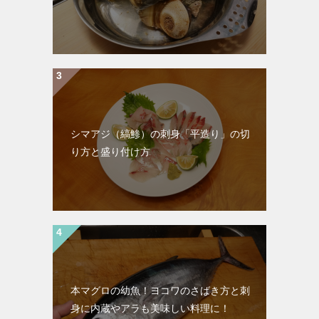
シマアジ（縞鯵）の刺身「平造り」の切
り方と盛り付け方
本マグロの幼魚！ヨコワのさばき方と刺
身に内蔵やアラも美味しい料理に！