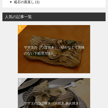
砥石の面直し (1)
人気の記事一覧
サザエの「つぼ焼き」（砂がなくて苦味
のない下処理方法）
サザエのつぼ焼き（浜焼き,炭火焼き）