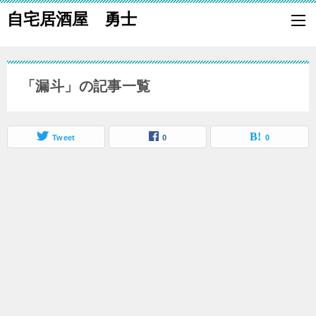
自宅居酒屋 勇士
自宅で居酒屋の「酒の肴」になる料理を楽しく作り、家族や親族に友
も喜ばれる一品で宅呑みしましょう。
「漏斗」の記事一覧
Tweet
0
0