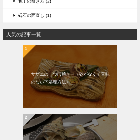
包丁の研ぎ方 (2)
砥石の面直し (1)
人気の記事一覧
サザエの「つぼ焼き」（砂がなくて苦味
のない下処理方法）