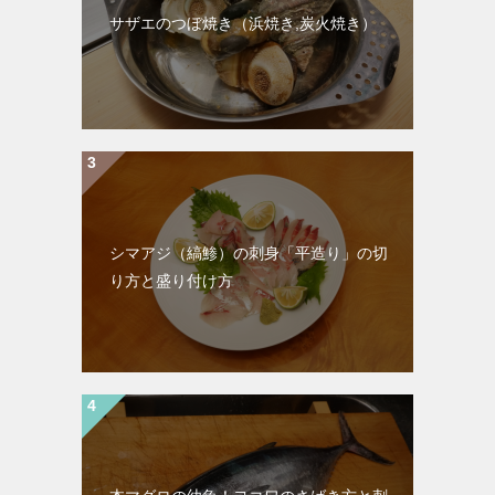
サザエのつぼ焼き（浜焼き,炭火焼き）
シマアジ（縞鯵）の刺身「平造り」の切
り方と盛り付け方