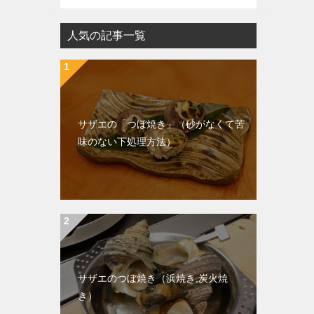
人気の記事一覧
サザエの「つぼ焼き」（砂がなくて苦
味のない下処理方法）
サザエのつぼ焼き（浜焼き,炭火焼
き）