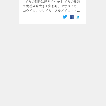
イカの刺身は好きですか？ イカの種類
で食感や味大きく変わり、アオリイカ、
コウイカ、ヤリイカ、スルメイカ・・・
そして、今回の剣先烏賊（ケンサキイ
カ）の刺身になるわけですが、甘みが強
くて美味しいんですよね！ […]