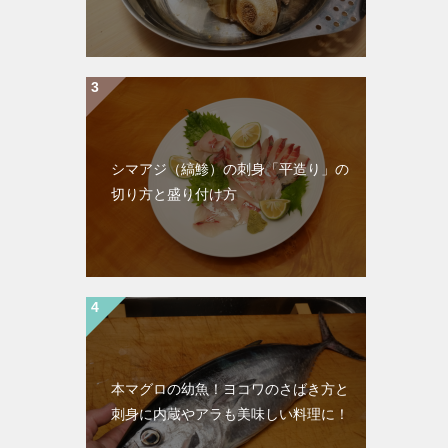
シマアジ（縞鯵）の刺身「平造り」の
切り方と盛り付け方
本マグロの幼魚！ヨコワのさばき方と
刺身に内蔵やアラも美味しい料理に！