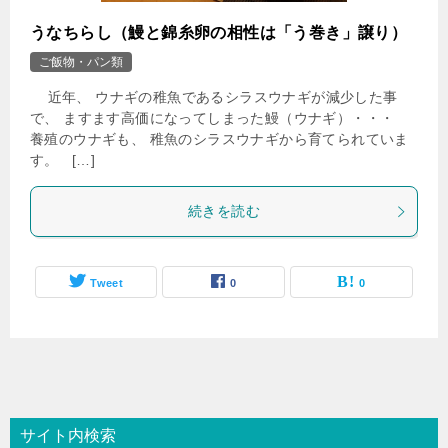
うなちらし（鰻と錦糸卵の相性は「う巻き」譲り）
ご飯物・パン類
近年、 ウナギの稚魚であるシラスウナギが減少した事
で、 ますます高価になってしまった鰻（ウナギ）・・・
養殖のウナギも、 稚魚のシラスウナギから育てられていま
す。 […]
続きを読む
Tweet
0
0
サイト内検索