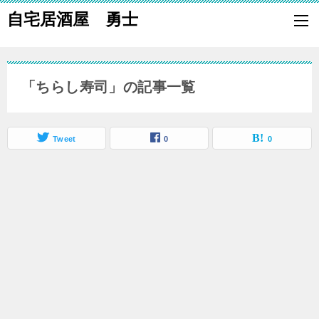
自宅居酒屋 勇士
自宅で居酒屋の「酒の肴」になる料理を楽しく作り、家族や親族に友
も喜ばれる一品で宅呑みしましょう。
「ちらし寿司」の記事一覧
Tweet
0
0