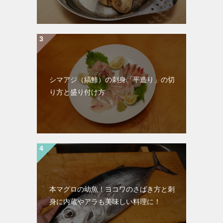
シマアジ（縞鯵）の刺身「平造り」の切
り方と盛り付け方
本マグロの幼魚！ヨコワのさばき方と刺
身に内蔵やアラも美味しい料理に！