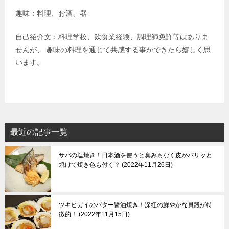
趣味：料理、お酒、器
自己紹介文：料理学校、飲食業経験、調理師免許等はありま
せんが、 趣味の料理を通じて共感する事ができたら嬉しく思
います。
最近の記事一覧
サバの塩焼き！日本酒を使うと臭みもなく皮がパリッと
焼けて焼き色も付く？
2022年11月26日
ツキヒガイのバター醤油焼き！深紅の鮮やかな貝殻が特
徴的！
2022年11月15日